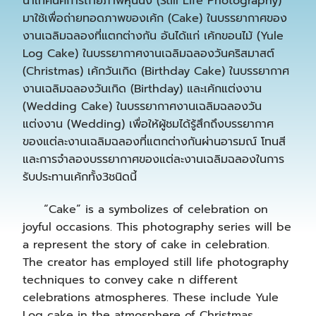
นำเทคนิคการถ่ายภาพหุ่นนิ่ง (Still Life Photography)
มาใช้เพื่อถ่ายทอดภาพของเค้ก (Cake) ในบรรยากาศของ
งานเฉลิมฉลองที่แตกต่างกัน อันได้แก่ เค้กขอนไม้ (Yule
Log Cake) ในบรรยากาศงานเฉลิมฉลองวันคริสมาสต์
(Christmas) เค้กวันเกิด (Birthday Cake) ในบรรยากาศ
งานเฉลิมฉลองวันเกิด (Birthday) และเค้กแต่งงาน
(Wedding Cake) ในบรรยากาศงานเฉลิมฉลองวัน
แต่งงาน (Wedding) เพื่อให้ผู้ชมได้รู้สึกถึงบรรยากาศ
ของแต่ละงานเฉลิมฉลองที่แตกต่างกันผ่านอารมณ์ โทนสี
และการจำลองบรรยากาศของแต่ละงานเฉลิมฉลองในการ
รับประทานเค้กทั้ง3ชนิดนี้
“Cake” is a symbolizes of celebration on
joyful occasions. This photography series will be
a represent the story of cake in celebration.
The creator has employed still life photography
techniques to convey cake n different
celebrations atmospheres. These include Yule
Log cake in the atmosphere of Christmas