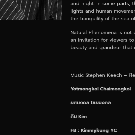
and night. In some parts, t
lights and human movement
the tranquility of the sea 
Natural Phenomena is not o
an invitation for viewers 
beauty and grandeur that 
Music Stephen Keech – Flew
Yotmongkol Chaimongkol
ยศมงคล ไชยมงคล
คิม Kim
FB : Kimmykung YC