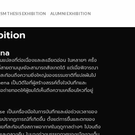
ISM THESIS EXHIBITION
ALUMNI EXHIBITION
bition
ena
ยนแปลงที่ต่อเนื่องและละเอียดอ่อน ในหลายๆ ครั้ง
าที่สายตามนุษย์จะสามารถสังเกตได้ แต่เมื่อพิจารณา
ับสะท้อนถึงความยิ่งใหญ่ของธรรมชาติที่แปลผันไป
mena
เป็นวิดีโอที่ผู้สร้างสรรค์ตั้งใจบันทึกและ
่ายทอดให้ผู้ชมได้เห็นถึงความเคลื่อนไหวที่อยู่
pse
เป็นเครื่องมือในการบันทึกและย่อช่วงเวลาของ
เผยปรากฏการณ์ที่เกิดขึ้น ตั้งแต่การขึ้นและตกของ
มฆที่สะท้อนถึงสภาพอากาศในฤดูกาลต่างๆ ไปจนถึง
นและกลางคืน ในบางช่วงบรรยากาศของเมืองจะเต็ม