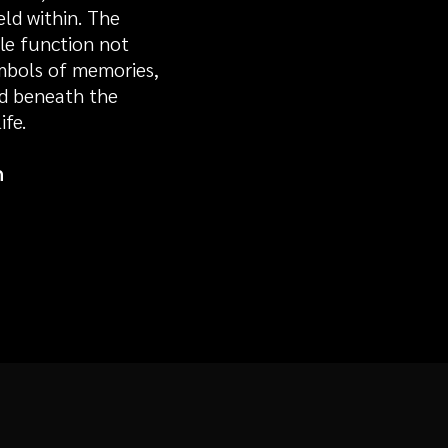
eld within. The
le function not
ymbols of memories,
d beneath the
ife.
n